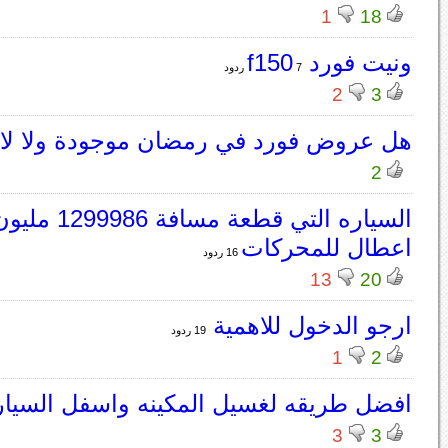
1
18
ونيت فورد f150
7 ردود
2
3
هل عروض فورد في رمضان موجودة ولا لا
2
السياره التي قطعة
اعطال للمحركات
16 ردود
13
20
ارجو الدخول للاهمية
19 ردود
1
2
افضل طريقه لغسيل المكينه واسفل السيار
3
3