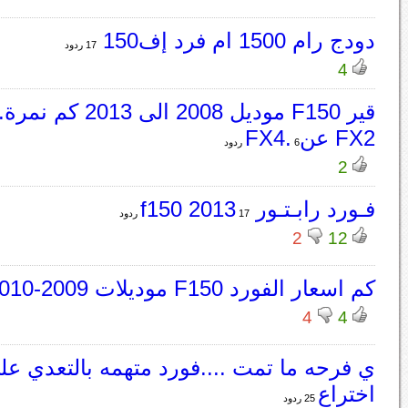
دودج رام 1500 ام فرد إف150
17 ردود
4
قير F150 موديل 2008 الى 
FX2 عنFX4.
6 ردود
2
فـورد رابـتـور f150 2013
17 ردود
2
12
كم اسعار الفورد F150 موديلات 2009-2010؟
4
4
ي فرحه ما تمت ....فورد متهمه بالتعدي عل
اختراع
25 ردود