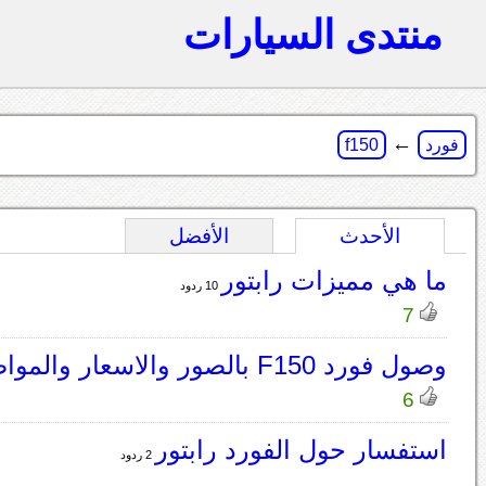
منتدى السيارات
←
فورد
f150
الأحدث
الأفضل
ما هي مميزات رابتور
10 ردود
7
وصول فورد F150 بالصور والاسعار والمواصفات
6
استفسار حول الفورد رابتور
2 ردود